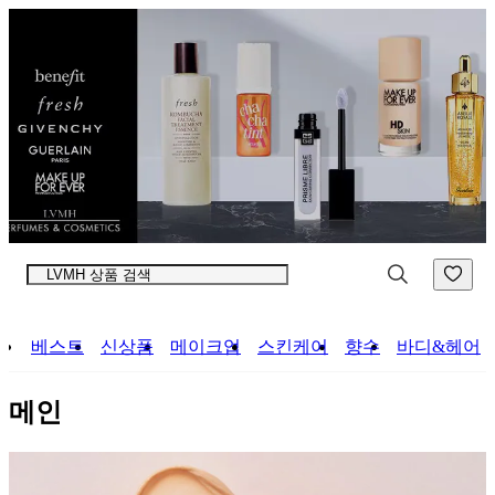
컨
앱
텐
바
츠
바
바
로
로
가
가
기
기
베스트
신상품
메이크업
스킨케어
향수
바디&헤어
메인