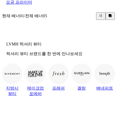
모공 프라이머
현재 배너
01
/
전체 배너
05
LVMH 럭셔리 뷰티
럭셔리 뷰티 브랜드를 한 번에 만나보세요
지방시
메이크업
프레쉬
겔랑
베네피트
뷰티
포에버